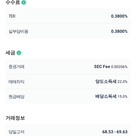
수수료
info
TER
0.3800%
실부담비용
0.3800%
세금
info
증권거래
SEC Fee
0.00206%
양도소득세
매매차익
22.0%
배당소득세
현금배당
15.0%
거래정보
당일고저
68.53 - 69.63