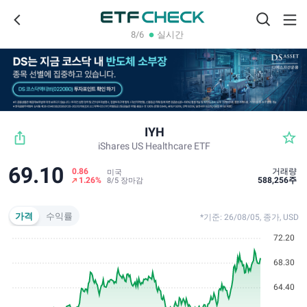
8/6
실시간
fiber_manual_record
IYH
star_border
ios_share
iShares US Healthcare ETF
69.10
0.86
거래량
미국
1.26%
588,256주
8/5 장마감
가격
수익률
*기준: 26/08/05, 종가, USD