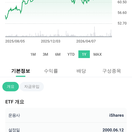
1M
3M
6M
YTD
1Y
MAX
기본정보
수익률
배당
구성종목
개요
자금유입
ETF 개요
운용사
iShares
설정일
2000.06.12