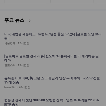
주요 뉴스
chevron_right
미국 대법원 제동에도…트럼프, ‘원정 출산’ 막았다 [글로벌 모닝 브리
핑]
서울경제 · 12시간전
[딜로이트 글로벌 경제 리뷰] 반도체 'AI 슈퍼사이클'이 제기하는 딜
레마
인포스탁 · 13시간전
뉴욕증시 프리뷰, 美 고용 쇼크에 금리 인상 우려 후퇴…나스닥 선물
1%대 상승
NewsPim · 20시간전
변동성 장세서 빛난 S&P500 모멘텀 전략… 연초 후 수익률 22.95%
[ETF 줌인]