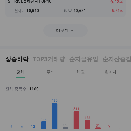
5
RISE 2차전지TOP10
6.13%
10,640
10,631
5.51%
현재가
iNAV
keyboard_arrow_down
더보기
상승하락
TOP3거래량
순자금유입
순자산증
전체
주식
채권
원자재
전체 종목수 :
1160