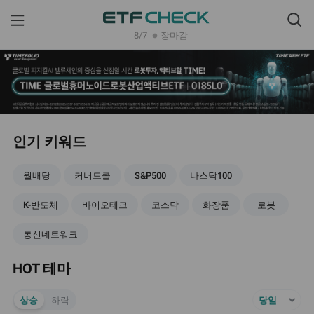
8/7
장마감
fiber_manual_record
인기 키워드
월배당
커버드콜
S&P500
나스닥100
K-반도체
바이오테크
코스닥
화장품
로봇
통신네트워크
HOT 테마
상승
하락
당일