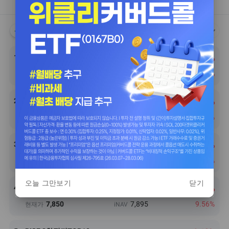
전체
주식
채권
원자재
상승
하락
당일
1
TIGER 2차전지TOP10레버리지
11.58%
1,137
1,134
10.51%
현재가
iNAV
2
KODEX 2차전지산업레버리지
10.92%
965
965
11.09%
현재가
iNAV
3
SOL SK하이닉스선물단일종목인버스2X
10.14%
11,020
11,004
10.86%
현재가
iNAV
오늘 그만보기
닫기
4
TIGER 200에너지화학레버리지
7.61%
7,850
7,895
9.56%
현재가
iNAV