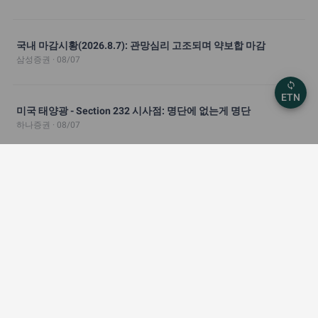
국내 마감시황(2026.8.7): 관망심리 고조되며 약보합 마감
삼성증권 · 08/07
sync
ETN
미국 태양광 - Section 232 시사점: 명단에 없는게 명단
하나증권 · 08/07
미국주식 Buy The Dip & 높아진 눈높이
하나증권 · 08/07
K-증시 투자 전략 노트: Vol. 7: 코스닥, 아래보다 위를 볼 때
삼성증권 · 08/07
자산전략 Weekly: 물가가 금리를 결정하고, 금리가 자산가격을 결
정한다