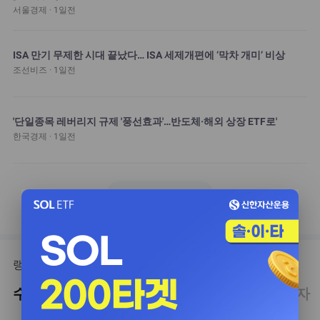
서울경제 · 1일전
ISA 만기 무제한 시대 끝났다… ISA 세제개편에 ‘막차 개미’ 비상
조선비즈 · 1일전
'단일종목 레버리지 규제 '풍선효과'…반도체·해외 상장 ETF로'
한국경제 · 1일전
keyboard_arrow_right
더보기
랭킹 TOP 10
수익률
거래량
자금유입
순자산총액
투자자