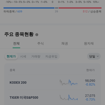
주요 종목현황
전체
주식
채권
원자재
현재가
시세
거래량
자금유입
당일
종목
현재가
98,090
KODEX 200
-0.82%
27,075
TIGER 미국S&P500
-0.73%