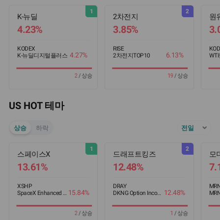
1
2
K-뉴딜
2차전지
원
4.23%
3.85%
3.
KODEX
RISE
KOD
4.27%
6.13%
K-뉴딜디지털플러스
2차전지TOP10
WT
US HOT 테마
상승
하락
전일
1
2
스페이스X
드래프트킹즈
모
13.61%
12.48%
7.
XSHP
DRAY
MR
15.84%
12.48%
SpaceX Enhanced Income ETF
DKNG Option Income Strategy ETF